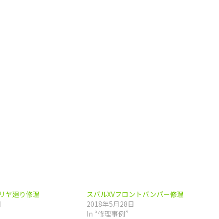
リヤ廻り修理
スバルXVフロントバンパー修理
日
2018年5月28日
In “修理事例”